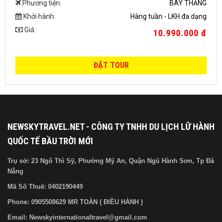
Phương tiện:
BAY THẲNG
Khởi hành:
Hàng tuần - LKH đa dạng
Giá:
10.990.000 đ
ĐẶT TOUR
NEWSKYTRAVEL.NET - CÔNG TY TNHH DU LỊCH LỮ HÀNH
QUỐC TẾ BẦU TRỜI MỚI
Trụ sở: 23 Ngô Thì Sỹ, Phường Mỹ An, Quận Ngũ Hành Sơn, Tp Đà
Nẵng
Mã Số Thuế:
0402190449
Phone: 0905508629 MR TOÀN ( ĐIỀU HÀNH )
Email: Newskyinternationaltravel@gmail.com