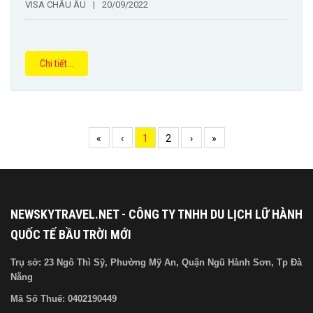
VISA CHÂU ÂU
|
20/09/2022
Chi tiết...
«
‹
1
2
›
»
NEWSKYTRAVEL.NET - CÔNG TY TNHH DU LỊCH LỮ HÀNH
QUỐC TẾ BẦU TRỜI MỚI
Trụ sở: 23 Ngô Thì Sỹ, Phường Mỹ An, Quận Ngũ Hành Sơn, Tp Đà
Nẵng
Mã Số Thuế:
0402190449