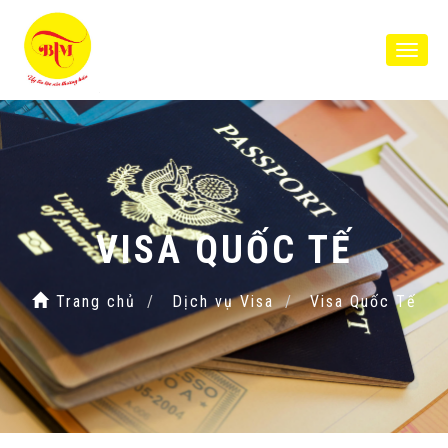
Toggl
naviga
VISA QUỐC TẾ
Trang chủ
Dịch vụ Visa
Visa Quốc Tế