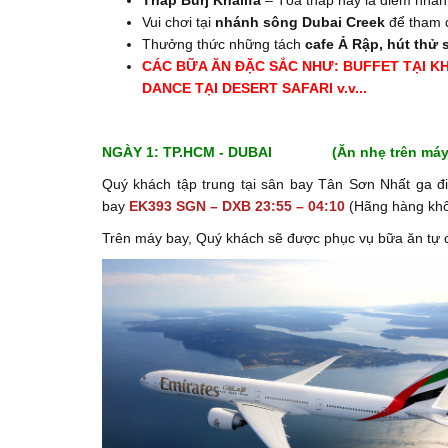
Vui chơi tại
nhánh sông Dubai Creek
để tham
Thưởng thức những tách
cafe Ả Rập, hút thử
CÁC BỮA ĂN ĐẶC SẮC NHƯ: BUFFET TẠI K
DANCE TẠI DESERT SAFARI v.v...
NGÀY 1: TP.HCM - DUBAI (Ăn nhẹ trên máy
Quý khách tập trung tại sân bay Tân Sơn Nhất ga đ
bay
EK393 SGN – DXB 23:55 – 04:10
(Hãng hàng khô
Trên máy bay, Quý khách sẽ được phục vụ bữa ăn tự