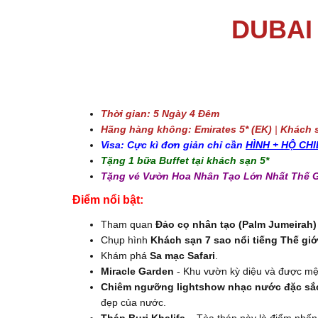
DUBAI 
Thời gian:
5 Ngày 4 Đêm
Hãng hàng không: Emirates 5* (EK)
|
Khách 
Visa: Cực kì đơn giản chỉ cần
HÌNH + HỘ CH
Tặng 1 bữa Buffet tại khách sạn 5*
Tặng vé Vườn Hoa Nhân Tạo Lớn Nhất Thế 
Điểm nổi bật:
Tham quan
Đảo cọ nhân tạo (Palm Jumeirah)
Chụp hình
Khách sạn 7 sao nổi tiếng Thế giớ
Khám phá
Sa mạc Safari
.
Miracle Garden
- Khu vườn kỳ diệu và được mệ
Chiêm ngưỡng lightshow
nhạc nước
đặc sắ
đẹp của nước.
Tháp Burj Khalifa
– Tòa tháp này là điểm nhấn 