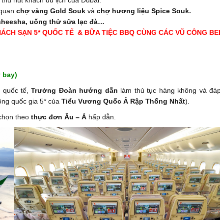
 quan
chợ vàng Gold Souk
và
chợ hương liệu Spice Souk.
 sheesha, uống thử sữa lạc đà…
HÁCH SẠN 5* QUỐC TẾ & BỮA TIỆC BBQ CÙNG CÁC VŨ CÔNG BE
 bay)
i quốc tế,
Trưởng Đoàn hướng dẫn
làm thủ tục hàng không và đá
ng quốc gia 5* của
Tiểu Vương Quốc Ả Rập Thống Nhất
).
 chọn theo
thực đơn Âu – Á
hấp dẫn.