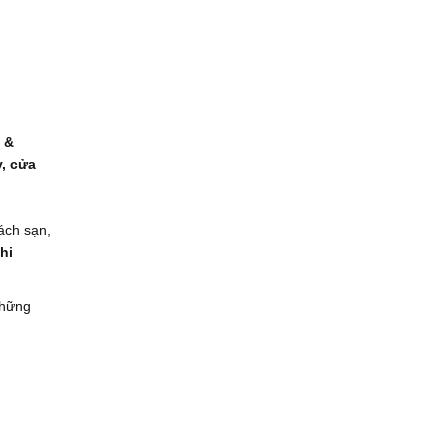
 &
, cửa
ách sạn,
hi
những