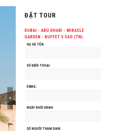
ĐẶT TOUR
DUBAI - ABU DHABI - MIRACLE
GARDEN - BUFFET 5 SAO (TN)
HỌ VÀ TÊN:
SỐ ĐIỆN THOẠI:
EMAIL:
NGÀY KHỞI HÀNH:
SỐ NGƯỜI THAM GIAN: