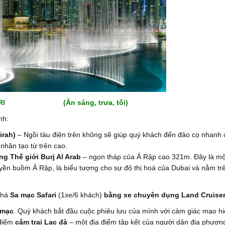
FARI
(Ăn sáng, trưa, tối)
nh:
irah)
– Ngồi tàu điện trên không sẽ giúp quý khách đến đảo cọ nhanh
nhân tạo từ trên cao.
ng Thế giới Burj Al Arab
– ngọn tháp của Ả Rập cao 321m. Đây là mộ
uyền buồm Ả Rập, là biểu tượng cho sự đô thị hoá của Dubai và nằm tr
phá
Sa mạc Safari
(1xe/6 khách)
bằng
xe chuyên dụng Land Cruiser
 mạc
. Quý khách bắt đầu cuộc phiêu lưu của mình với cảm giác mạo h
 điểm
cắm trại Lạc đà
– một địa điểm tập kết của người dân địa phươn