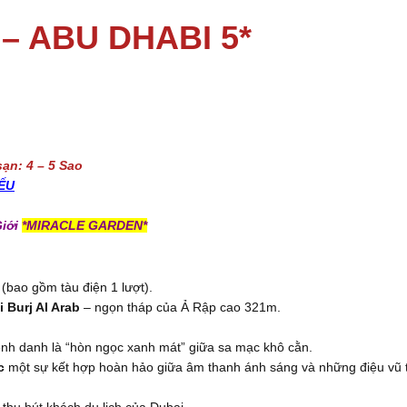
– ABU DHABI 5*
sạn:
4 – 5 Sao
IẾU
Giới
*MIRACLE GARDEN*
(bao gồm tàu điện 1 lượt).
i Burj Al Arab
– ngọn tháp của Ả Rập cao 321m.
nh danh là “hòn ngọc xanh mát” giữa sa mạc khô cằn.
c
một sự kết hợp hoàn hảo giữa âm thanh ánh sáng và những điệu vũ 
thu hút khách du lịch của Dubai.