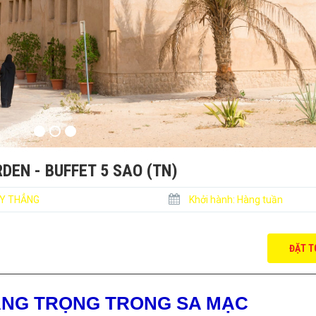
DEN - BUFFET 5 SAO (TN)
Y THẲNG
Khởi hành:
Hàng tuần
ĐẶT T
ANG TRỌNG TRONG SA MẠC