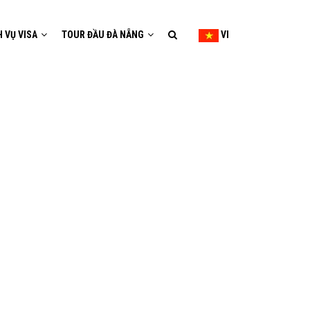
H VỤ VISA
TOUR ĐẦU ĐÀ NẴNG
VI
BAI