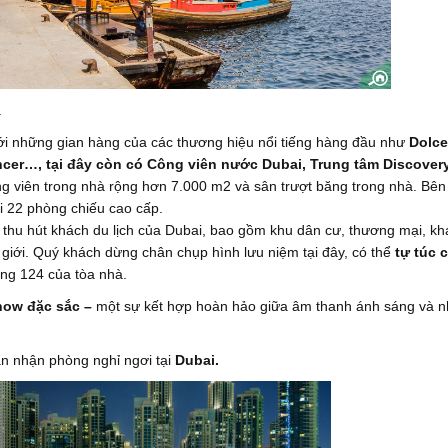
.
 những gian hàng của các thương hiệu nổi tiếng hàng đầu như
Dolce
er…, tại đây còn có Công viên nước Dubai, Trung tâm Discovery
g viên trong nhà rộng hơn 7.000 m2 và sân trượt băng trong nhà. Bên
i 22 phòng chiếu cao cấp.
thu hút khách du lịch của Dubai, bao gồm khu dân cư, thương mại, kh
ế giới. Quý khách dừng chân chụp hình lưu niệm tại đây, có thể
tự túc c
ầng 124 của tòa nhà.
how đặc sắc
–
một sự kết hợp hoàn hảo giữa âm thanh ánh sáng và 
ạn nhận phòng nghỉ ngơi tại
Dubai.