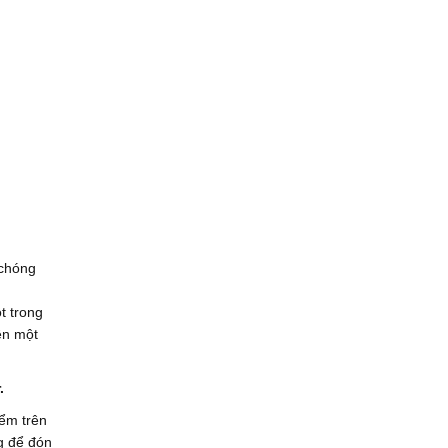
 chóng
t trong
ên một
.
iểm trên
g để đón