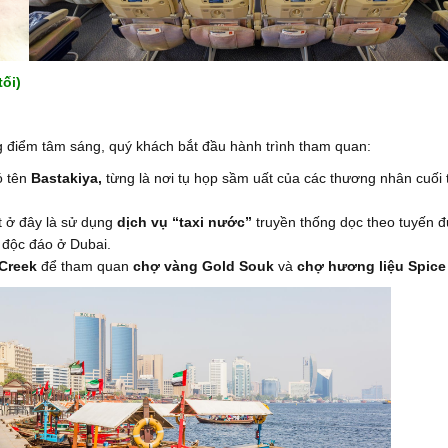
ối)
 điểm tâm sáng, quý khách bắt đầu hành trình tham quan:
ó tên
Bastakiya,
từng là nơi tụ họp sầm uất của các thương nhân cuối 
t ở đây là sử dụng
dịch vụ “taxi nước”
truyền thống dọc theo tuyến 
 độc đáo ở Dubai.
Creek
để tham quan
chợ vàng Gold Souk
và
chợ hương liệu Spice