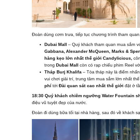
Đoàn dùng cơm trưa, tiếp tục chương trình tham quan
Dubai Mall
– Quý khách tham quan mua sắm với
Gabbana, Alexander McQueen, Marks & Spenc
hàng kẹo lớn nhất thế giới Candylicious,
côn
trong
Dubai Mall
còn có rạp chiếu phim Reel vớ
Tháp Burj Khalifa
– Tòa tháp này là điểm nhấn 
vui chơi giải trí, trung tâm mua sắm lớn nhất th
phí
tới
Đài quan sát cao nhất thế giới
đặt ở t
18:30
Quý khách chiêm ngưỡng Water Fountain s
điệu vũ tuyệt đẹp của nước.
Đoàn đi dùng bữa tối tại nhà hàng, sau đó về khách s