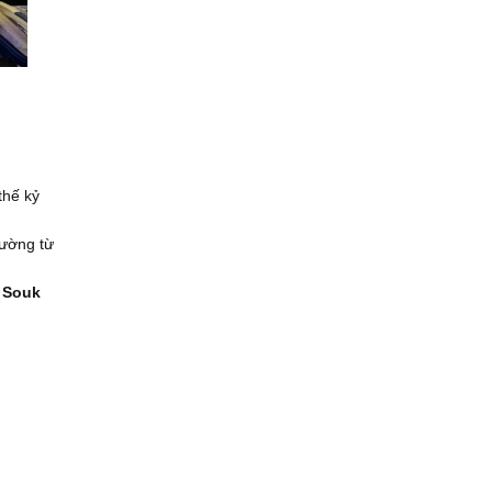
thế kỷ
đường từ
 Souk