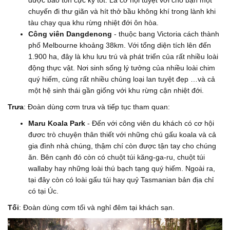
được bảo tồn cực kỳ tốt. Là cơ hội tuyệt vời cho bạn một
chuyến đi thư giãn và hít thở bầu không khí trong lành khi
tàu chạy qua khu rừng nhiệt đới ôn hòa.
Công viên Dangdenong
- thuộc bang Victoria cách thành
phố Melbourne khoảng 38km. Với tổng diện tích lên đến
1.900 ha, đây là khu lưu trú và phát triển của rất nhiều loài
động thực vật. Nơi sinh sống lý tưởng của nhiều loài chim
quý hiếm, cùng rất nhiều chủng loại lan tuyệt đẹp …và cả
một hệ sinh thái gần giống với khu rừng cận nhiệt đới.
Trưa
: Đoàn dùng cơm trưa và tiếp tục tham quan:
Maru
Koala Park
- Đến với công viên du khách có cơ hội
đươc trò chuyện thân thiết với những chú gấu koala và cả
gia đình nhà chúng, thậm chí còn được tận tay cho chúng
ăn. Bên cạnh đó còn có chuột túi kăng-ga-ru, chuột túi
wallaby hay những loài thú bạch tạng quý hiếm. Ngoài ra,
tại đây còn có loài gấu túi hay quỷ Tasmanian bản địa chỉ
có tại Úc.
Tối
: Đoàn dùng cơm tối và nghỉ đêm tại khách sạn.