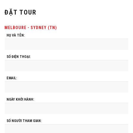
ĐẶT TOUR
MELBOURE - SYDNEY (TN)
HỌ VÀ TÊN:
SỐ ĐIỆN THOẠI:
EMAIL:
NGÀY KHỞI HÀNH:
SỐ NGƯỜI THAM GIAN: