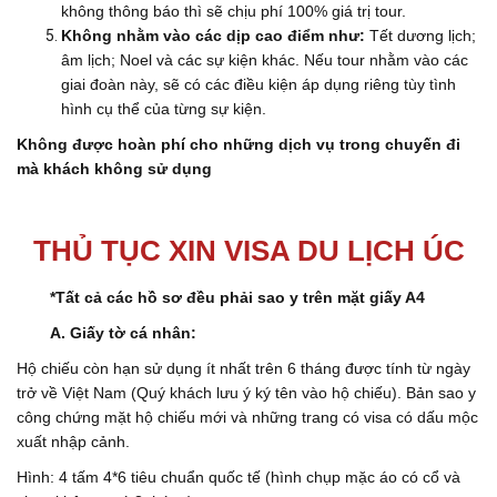
không thông báo thì sẽ chịu phí 100% giá trị tour.
Không nhằm vào các dịp cao điểm như:
Tết dương lịch;
âm lịch; Noel và các sự kiện khác. Nếu tour nhằm vào các
giai đoàn này, sẽ có các điều kiện áp dụng riêng tùy tình
hình cụ thể của từng sự kiện.
Không được hoàn phí cho những dịch vụ trong chuyến đi
mà khách không sử dụng
THỦ TỤC XIN VISA DU LỊCH ÚC
*Tất cả các hồ sơ đều phải sao y trên mặt giấy A4
A. Giấy tờ cá nhân:
Hộ chiếu còn hạn sử dụng ít nhất trên 6 tháng được tính từ ngày
trở về Việt Nam (Quý khách lưu ý ký tên vào hộ chiếu). Bản sao y
công chứng mặt hộ chiếu mới và những trang có visa có dấu mộc
xuất nhập cảnh.
Hình: 4 tấm 4*6 tiêu chuẩn quốc tế (hình chụp mặc áo có cổ và