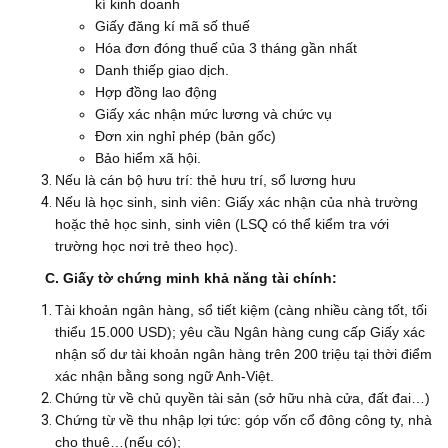
kí kinh doanh
Giấy đăng kí mã số thuế
Hóa đơn đóng thuế của 3 tháng gần nhất
Danh thiếp giao dịch.
Hợp đồng lao động
Giấy xác nhận mức lương và chức vụ
Đơn xin nghỉ phép (bản gốc)
Bảo hiểm xã hội.
Nếu là cán bộ hưu trí: thẻ hưu trí, sổ lương hưu
Nếu là học sinh, sinh viên: Giấy xác nhận của nhà trường
hoặc thẻ học sinh, sinh viên (LSQ có thể kiểm tra với
trường học nơi trẻ theo học).
C. Giấy tờ chứng minh khả năng tài chính:
Tài khoản ngân hàng, sổ tiết kiệm (càng nhiều càng tốt, tối
thiểu 15.000 USD); yêu cầu Ngân hàng cung cấp Giấy xác
nhận số dư tài khoản ngân hàng trên 200 triệu tại thời điểm
xác nhận bằng song ngữ Anh-Việt.
Chứng từ về chủ quyền tài sản (sở hữu nhà cửa, đất đai…)
Chứng từ về thu nhập lợi tức: góp vốn cổ đông công ty, nhà
cho thuê…(nếu có);