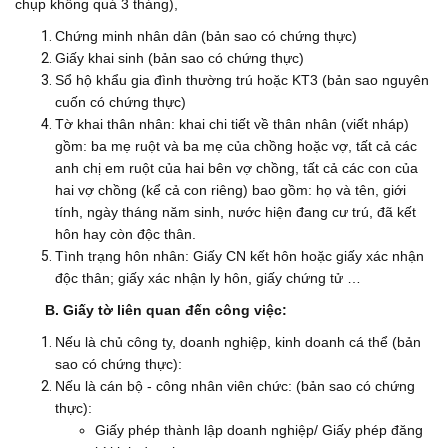
chụp không quá 3 tháng),
Chứng minh nhân dân (bản sao có chứng thực)
Giấy khai sinh (bản sao có chứng thực)
Sổ hộ khẩu gia đình thường trú hoặc KT3 (bản sao nguyên
cuốn có chứng thực)
Tờ khai thân nhân: khai chi tiết về thân nhân (viết nháp)
gồm: ba mẹ ruột và ba mẹ của chồng hoặc vợ, tất cả các
anh chị em ruột của hai bên vợ chồng, tất cả các con của
hai vợ chồng (kể cả con riêng) bao gồm: họ và tên, giới
tính, ngày tháng năm sinh, nước hiện đang cư trú, đã kết
hôn hay còn độc thân.
Tình trạng hôn nhân: Giấy CN kết hôn hoặc giấy xác nhận
độc thân; giấy xác nhận ly hôn, giấy chứng tử …
B. Giấy tờ liên quan đến công việc:
Nếu là chủ công ty, doanh nghiệp, kinh doanh cá thể (bản
sao có chứng thực):
Nếu là cán bộ - công nhân viên chức: (bản sao có chứng
thực):
Giấy phép thành lập doanh nghiệp/ Giấy phép đăng