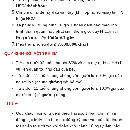
USD/khách/tour.
Chi phí đi lại để lấy dấu vân tay (khi nộp hồ sơ visa) tại HN
hoặc HCM
Xe phục vụ trung bình 10 giờ/1 ngày đảm bảo theo lịch
trình thăm quan, nếu phát sinh thêm giờ, quý khách vui
lòng trả trực tiếp
100Aud/1 giờ
Phụ thu phòng đơn:
7.000.000/khách
QUY ĐỊNH ĐỐI VỚI TRẺ EM
Trẻ em dưới 02 tuổi: thu phí 30% và cha mẹ tự lo các dịch
vụ liên quan tới nhu cầu của bé.
Từ 2 đến 11 tuổi chung phòng với người lớn: 90% giá của
người lớn (chung giường với bố mẹ)
Từ 2 đến 11 tuổi chung phòng với người lớn: 100% giá của
người lớn (có giường riêng)
LƯU Ý:
Quý khách vui lòng đem theo Passport (bản chính), và
đóng cọc 50% tiền tour khi đăng ký tour và hoàn tất thanh
toán tiền tour trước khi đoàn khởi hành 10 ngày làm việc.