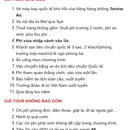
Vé máy bay quốc tế khứ hồi của hãng hàng không
Jetstar
Air.
Vé nội địa từ Mel qua Syd
Thuế hàng không gồm: thuế phi trường 2 nước, phí an
ninh, phụ thu phí...
Phí visa nhập cảnh vào Úc
Khách sạn tiêu chuẩn quốc tế 3 sao, 2 khách/phòng,
trường hợp nam/nữ lẻ ngủ phòng ba.
Ăn uống theo chương trình.
Vận chuyển bằng xe du lịch tiêu chuẩn Quốc tế.
Phí tham quan thắng cảnh, vào cửa một lần.
Bảo hiểm du lịch toàn cầu, suốt tuyến
Trưởng đoàn đi từ Việt Nam suốt tuyến
Quà tặng lưu niệm
GIÁ TOUR KHÔNG BAO GỒM
Chi phí phòng đơn, điện thoại, giặt là, đi lại ngoài giờ…
Hành lý quá cước
Các chi phí phát sinh không đề cập trong chương trình.
Tiền Tip cho HDV và lái xe ở nước ngoài
49