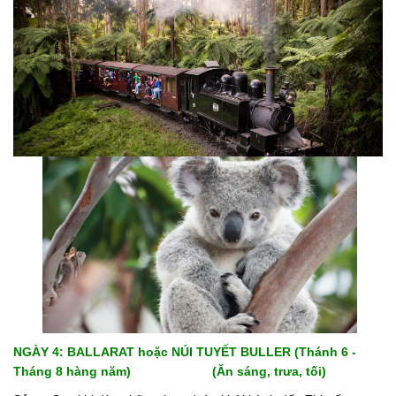
NGÀY 4: BALLARAT hoặc NÚI TUYẾT BULLER (Thánh 6 -
Tháng 8 hàng năm) (Ăn sáng, trưa, tối)