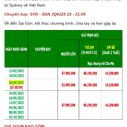
từ Sydney về Việt Nam.
Chuyến bay: SYD - SGN JQ6115:15 - 21:05
Về đến Sài Gòn, kết thúc chương trình, chia tay và hẹn gặp lại.
GIÁ TOUR BAO GỒM