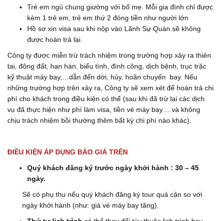
Trẻ em ngủ chung giường với bố mẹ. Mỗi gia đình chỉ được
kèm 1 trẻ em, trẻ em thứ 2 đóng tiền như người lớn
Hồ sơ xin visa sau khi nộp vào Lãnh Sự Quán sẽ không
được hoàn trả lại.
Công ty được miễn trừ trách nhiệm trong trường hợp xảy ra thiên
tai, động đất, hạn hán, biểu tình, đình công, dịch bệnh, trục trặc
kỹ thuật máy bay,…dẫn đến dời, hủy, hoãn chuyến bay. Nếu
những trường hợp trên xảy ra, Công ty sẽ xem xét để hoàn trả chi
phí cho khách trong điều kiện có thể (sau khi đã trừ lại các dịch
vụ đã thực hiện như phí làm visa, tiền vé máy bay….và không
chịu trách nhiệm bồi thường thêm bất kỳ chi phí nào khác).
ĐIỀU KIỆN ÁP DỤNG BÁO GIÁ TRÊN
Quý khách đăng ký trước ngày khởi hành : 30 – 45
ngày.
Sẽ có phụ thu nếu quý khách đăng ký tour quá cận so với
ngày khởi hành (như: giá vé máy bay tăng).