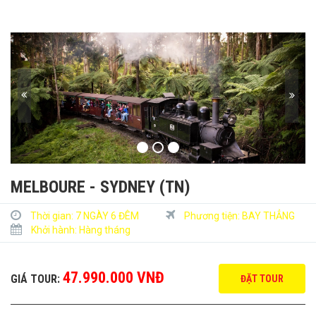
MELBOURE - SYDNEY (TN)
Thời gian:
7 NGÀY 6 ĐÊM
Phương tiện:
BAY THẲNG
Khởi hành:
Hàng tháng
47.990.000 VNĐ
GIÁ TOUR:
ĐẶT TOUR