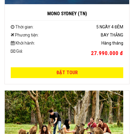
MONO SYDNEY (TN)
Thời gian:
5 NGÀY 4 ĐÊM
Phương tiện:
BAY THẲNG
Khởi hành:
Hàng tháng
Giá:
27.990.000 đ
ĐẶT TOUR