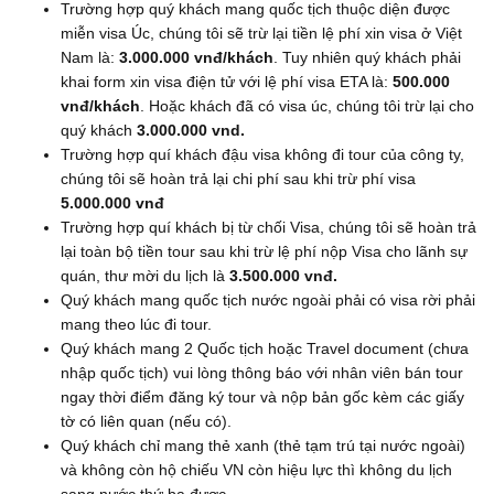
Trường hợp quý khách mang quốc tịch thuộc diện được
miễn visa Úc, chúng tôi sẽ trừ lại tiền lệ phí xin visa ở Việt
Nam là:
3.000.000 vnđ/khách
. Tuy nhiên quý khách phải
khai form xin visa điện tử với lệ phí visa ETA là:
500.000
vnđ/khách
. Hoặc khách đã có visa úc, chúng tôi trừ lại cho
quý khách
3.000.000 vnd.
Trường hợp quí khách đậu visa không đi tour của công ty,
chúng tôi sẽ hoàn trả lại chi phí sau khi trừ phí visa
5
.
0
00.000 vnđ
Trường hợp quí khách bị từ chối Visa, chúng tôi sẽ hoàn trả
lại toàn bộ tiền tour sau khi trừ lệ phí nộp Visa cho lãnh sự
quán, thư mời du lịch là
3.500.000 vnđ.
Quý khách mang quốc tịch nước ngoài phải có visa rời phải
mang theo lúc đi tour.
Quý khách mang 2 Quốc tịch hoặc Travel document (chưa
nhập quốc tịch) vui lòng thông báo với nhân viên bán tour
ngay thời điểm đăng ký tour và nộp bản gốc kèm các giấy
tờ có liên quan (nếu có).
Quý khách chỉ mang thẻ xanh (thẻ tạm trú tại nước ngoài)
và không còn hộ chiếu VN còn hiệu lực thì không du lịch