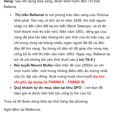
Sáng:
Sau khi dùng bữa sáng, đoàn khởi hành đến Thị trấn
Ballarat:
Thị trấn Ballarrat
là nơi phong trào đào vàng của Victoria
khởi phát. Nơi này có lịch sử từ năm 1838, khi một người
nhập cư đến cắm đất tại bờ biển Black Swamps, và từ đó
hình thành một thị trấn nhỏ. Đến năm 1851, tiếng gọi của
vàng đã phá tan bầu không khí yên tĩnh của thị trấn này, và
chỉ trong vòng vài tháng nhiều ngàn người đã đổ xô đến
đây để tìm vàng. Sự bùng nổ dân số đã giúp cho vùng này
công bố là một thị trấn vào năm 1852. Ngày nay, Ballarat lại
trở về với không khí yên tĩnh thuở nào
( trừ T6-8 )
Núi tuyết Mount Buller
nằm trên độ cao 1800m so với
mực nước biển, một trong những điểm đến ấn tượng nhất
của Úc dịp vào đông, thuê máng trượt chơi tuyết
(tự túc
chi phí, áp dụng từ
THÁNG 6
- THÁNG 8
)
Quý khách tự do mua sắm tại khu DFO
– nơi bán đồ
hiệu giá rẻ được bán bởi các công ty lớn của Úc.
Trưa và tối đoàn dùng bữa tại nhà hàng địa phương.
Nghỉ đêm tại Melborne.