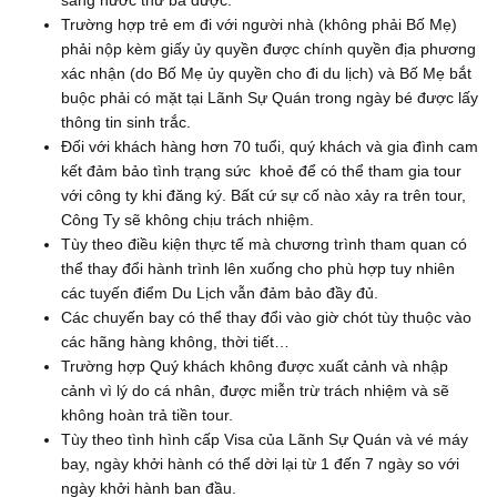
sang nước thứ ba được.
Trường hợp trẻ em đi với người nhà (không phải Bố Mẹ)
phải nộp kèm giấy ủy quyền được chính quyền địa phương
xác nhận (do Bố Mẹ ủy quyền cho đi du lịch) và Bố Mẹ bắt
buộc phải có mặt tại Lãnh Sự Quán trong ngày bé được lấy
thông tin sinh trắc.
Đối với khách hàng hơn 70 tuổi, quý khách và gia đình cam
kết đảm bảo tình trạng sức khoẻ để có thể tham gia tour
với công ty khi đăng ký. Bất cứ sự cố nào xảy ra trên tour,
Công Ty sẽ không chịu trách nhiệm.
Tùy theo điều kiện thực tế mà chương trình tham quan có
thể thay đổi hành trình lên xuống cho phù hợp tuy nhiên
các tuyến điểm Du Lịch vẫn đảm bảo đầy đủ.
Các chuyến bay có thể thay đổi vào giờ chót tùy thuộc vào
các hãng hàng không, thời tiết…
Trường hợp Quý khách không được xuất cảnh và nhập
cảnh vì lý do cá nhân, được miễn trừ trách nhiệm và sẽ
không hoàn trả tiền tour.
Tùy theo tình hình cấp Visa của Lãnh Sự Quán và vé máy
bay, ngày khởi hành có thể dời lại từ 1 đến 7 ngày so với
ngày khởi hành ban đầu.