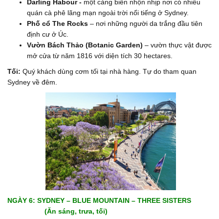
Darling Habour
-
một cảng biển nhộn nhịp nơi có nhiều
quán cà phê lãng mạn ngoài trời nổi tiếng ở Sydney.
Phố
cổ The Rocks
– nơi những người da trắng đầu tiên
định cư ở Úc.
Vườn
Bách Thảo
(Botanic Garden)
– vườn thực vật được
mở cửa từ năm 1816 với diện tích 30 hectares.
Tối:
Quý khách dùng cơm tối tại nhà hàng. Tự do tham quan
Sydney về đêm.
NGÀY 6: SYDNEY – BLUE MOUNTAIN – THREE SISTERS
(Ăn sáng, trưa, tối)