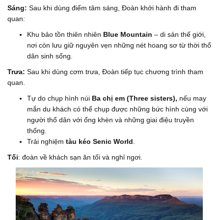
Sáng:
Sau khi dùng điểm tâm sáng, Đoàn khởi hành đi tham
quan:
Khu bảo tồn thiên nhiên
Blue Mountain
– di sản thế giới,
nơi còn lưu giữ nguyên vẹn những nét hoang sơ từ thời thổ
dân sinh sống.
Trưa:
Sau khi dùng cơm trưa, Đoàn tiếp tục chương trình tham
quan.
Tự do chụp hình núi
Ba chị em (Three sisters),
nếu may
mắn du khách có thể chụp được những bức hình cùng với
người thổ dân với ống khèn và những giai điệu truyền
thống.
Trải nghiệm
tàu kéo Senic World
.
Tối
: đoàn về khách sạn ăn tối và nghỉ ngơi.