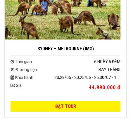
SYDNEY – MELBOURNE (IMG)
Thời gian:
6 NGÀY 5 ĐÊM
Phương tiện:
BAY THẲNG
Khởi hành:
23,28/05 - 20,25/06 - 25,30/07 - 15,20/08
Giá:
44.990.000 đ
ĐẶT TOUR