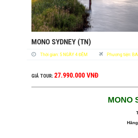
MONO SYDNEY (TN)
Thời gian:
5 NGÀY 4 ĐÊM
Phương tiện:
BA
27.990.000 VNĐ
GIÁ TOUR:
MONO S
Hãng