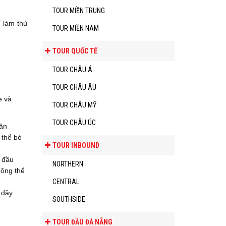
TOUR MIỀN TRUNG
 làm thủ
TOUR MIỀN NAM
TOUR QUỐC TẾ
TOUR CHÂU Á
TOUR CHÂU ÂU
e và
TOUR CHÂU MỸ
TOUR CHÂU ÚC
dân
 thể bỏ
TOUR INBOUND
n đầu
NORTHERN
hông thể
CENTRAL
 đây
SOUTHSIDE
TOUR ĐẦU ĐÀ NẴNG