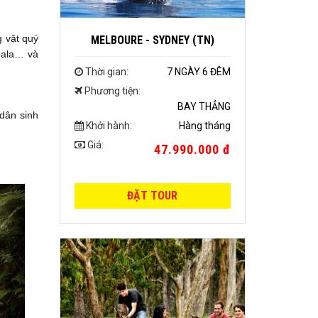
g vật quý
MELBOURE - SYDNEY (TN)
oala… và
Thời gian:
7 NGÀY 6 ĐÊM
Phương tiện:
BAY THẲNG
 dân sinh
Khởi hành:
Hàng tháng
Giá:
47.990.000 đ
ĐẶT TOUR