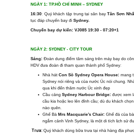
NGÀY 1: TP.HỒ CHÍ MINH – SYDNEY (
16:30
: Quý khách tập trung tại sân bay
Tân Sơn Nhấ
tục đáp chuyến bay đi
Sydney.
Chuyến bay dự kiến:
VJ085 19:30 - 07:20+1
NGÀY 2: SYDNEY - CITY TOUR (Ăn 
Sáng:
Đoàn dung điểm tâm sáng trên máy bay do công
HDV đưa đoàn đi tham quan thành phố Sydney:
Nhà hát
Con Sò Sydney Opera House:
mang t
Sydney nói riêng và của nước Úc nói chung. Nhà
qua khi đến thăm nước Úc xinh đẹp
Cầu cảng
Sydney Harbour Bridge:
được xem là
cầu kia hoặc leo lên đỉnh cầu; dù du khách chọ
nào quên.
Ghế Bà
Mrs Macquarie’s Chair:
Ghế đá của bà
ngắm cảnh Vịnh Sydney, là một di tích lịch sử
Trưa:
Quý khách dùng bữa trưa tại nhà hàng địa phươ