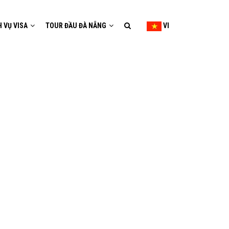
H VỤ VISA
TOUR ĐẦU ĐÀ NẴNG
VI