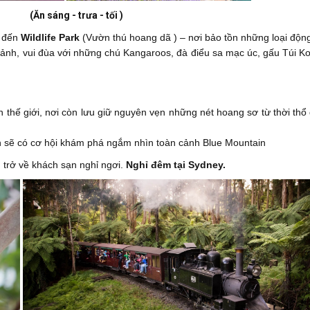
(Ăn sáng - trưa - tối )
n đến
Wildlife Park
(Vườn thú hoang dã ) – nơi bảo tồn những loại độn
cảnh, vui đùa với những chú Kangaroos, đà điểu sa mạc úc, gấu Túi K
n thế giới, nơi còn lưu giữ nguyên vẹn những nét hoang sơ từ thời thổ
 sẽ có cơ hội khám phá ngắm nhìn toàn cảnh Blue Mountain
 trở về khách sạn nghỉ ngơi.
Nghỉ đêm tại Sydney.