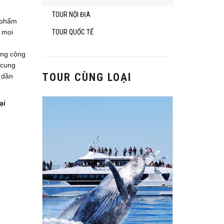
TOUR NỘI ĐỊA
 phẩm
TOUR QUỐC TẾ
 mọi
ông cộng
 cung
TOUR CÙNG LOẠI
 dần
ại