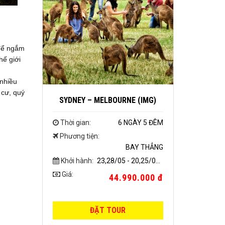
 để ngắm
hế giới
 nhiều
 cư, quý
SYDNEY – MELBOURNE (IMG)
Thời gian:
6 NGÀY 5 ĐÊM
Phương tiện:
BAY THẲNG
Khởi hành:
23,28/05 - 20,25/06 - 25,30/07 - 15,20/08
Giá:
44.990.000 đ
ĐẶT TOUR