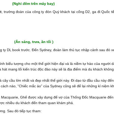
Nghỉ đêm trên máy bay)
t
, trưởng đoàn của công ty đón Quý khách tại cổng D2, ga đi Quốc tế
sáng, trưa, ăn tối )
 ty DL book trước. Đến Sydney, đoàn làm thủ tục nhập cảnh sau đó x
ính biểu tượng cho một thế giới hiện đại và là niềm tự hào của người 
 hát mang lối kiến trúc độc đáo này sẽ là địa điểm mà du khách không
 cây cầu lớn nhất và đẹp nhất thế giới này. Đi dạo từ đầu cầu này đế
n cách nào, “Chiếc mắc áo” của Sydney cũng sẽ để lại những kỉ niệm k
 Macquarie, Ghế được xây dựng để vợ của Thống Đốc Macquarie đến
 được nhiều du khách đến tham quan khám phá.
ng. Sau đó tiếp tục tham: