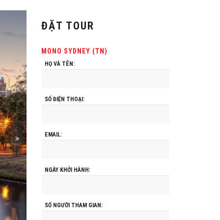
ĐẶT TOUR
MONO SYDNEY (TN)
HỌ VÀ TÊN:
SỐ ĐIỆN THOẠI:
EMAIL:
NGÀY KHỞI HÀNH:
SỐ NGƯỜI THAM GIAN: