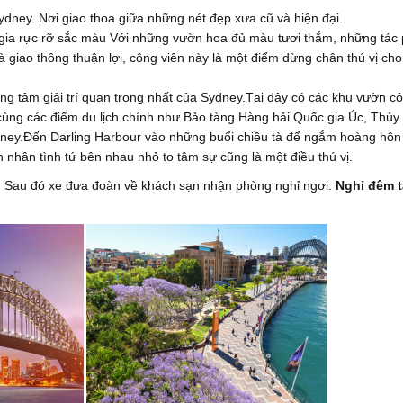
dney. Nơi giao thoa giữa những nét đẹp xưa cũ và hiện đại.
gia rực rỡ sắc màu Với những vườn hoa đủ màu tươi thắm, những tác
 giao thông thuận lợi, công viên này là một điểm dừng chân thú vị cho
ung tâm giải trí quan trọng nhất của Sydney.Tại đây có các khu vườn c
 cùng các điểm du lịch chính như Bảo tàng Hàng hải Quốc gia Úc, Thủy
dney.Đến Darling Harbour vào những buổi chiều tà để ngắm hoàng hôn
 nhân tình tứ bên nhau nhỏ to tâm sự cũng là một điều thú vị.
. Sau đó xe đưa đoàn về khách sạn nhận phòng nghỉ ngơi.
Nghỉ đêm t