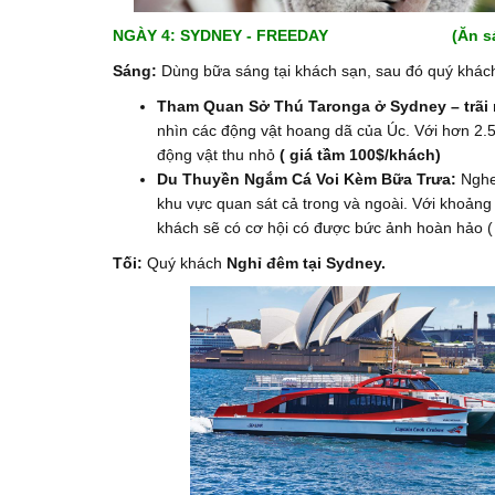
NGÀY 4: SYDNEY - FREEDAY (Ăn sá
Sáng:
Dùng bữa sáng tại khách sạn, sau đó quý khách 
Tham Quan Sở Thú Taronga ở Sydney – trãi
nhìn các động vật hoang dã của Úc. Với hơn 2.50
động vật thu nhỏ
( giá tầm 100$/khách)
Du Thuyền Ngắm Cá Voi Kèm Bữa Trưa:
Nghe
khu vực quan sát cả trong và ngoài. Với khoảng 
khách sẽ có cơ hội có được bức ảnh hoàn hảo (
Tối:
Quý khách
Nghỉ đêm tại Sydney.