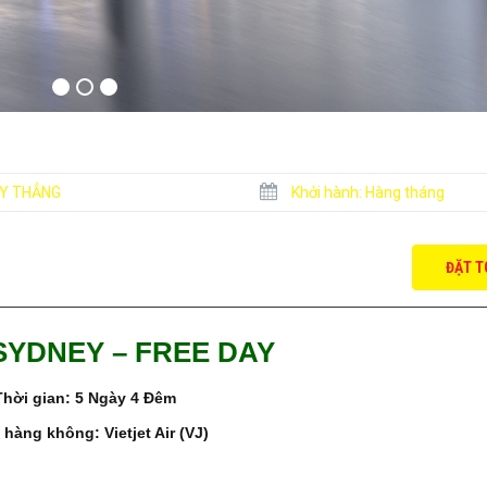
Y THẲNG
Khởi hành:
Hàng tháng
ĐẶT T
YDNEY – FREE DAY
Thời gian:
5 Ngày 4 Đêm
 hàng không:
Vietjet Air (VJ)