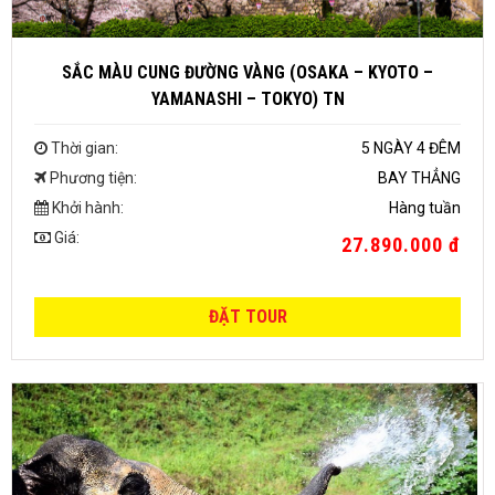
SẮC MÀU CUNG ĐƯỜNG VÀNG (OSAKA – KYOTO –
YAMANASHI – TOKYO) TN
Thời gian:
5 NGÀY 4 ĐÊM
Phương tiện:
BAY THẲNG
Khởi hành:
Hàng tuần
Giá:
27.890.000 đ
ĐẶT TOUR