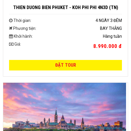
THIEN DUONG BIEN PHUKET - KOH PHI PHI 4N3D (TN)
Thời gian:
4 NGÀY 3 ĐÊM
Phương tiện:
BAY THẲNG
Khởi hành:
Hàng tuần
Giá:
8.990.000 đ
ĐẶT TOUR