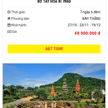
BỜ TÂY HOA KÌ 7N6D
Thời gian:
7 ngày 6 đêm
Phương tiện:
BAY THẲNG
Khởi hành:
27/10 - 23/11 - 19/12
Giá:
49.900.000 đ
ĐẶT TOUR