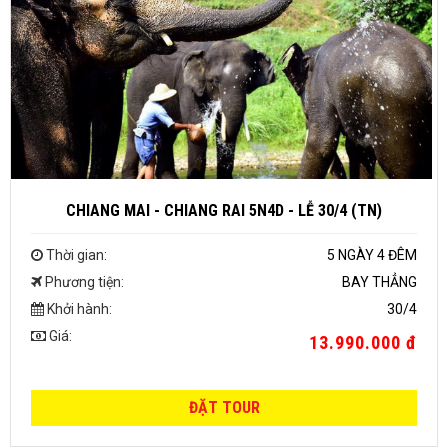
CHIANG MAI - CHIANG RAI 5N4D - LỄ 30/4 (TN)
Thời gian:
5 NGÀY 4 ĐÊM
Phương tiện:
BAY THẲNG
Khởi hành:
30/4
Giá:
13.990.000 đ
ĐẶT TOUR