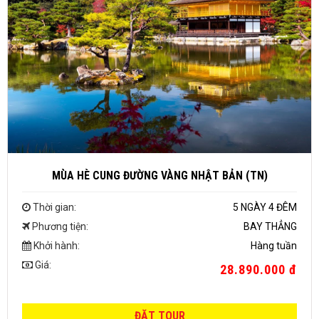
MÙA HÈ CUNG ĐƯỜNG VÀNG NHẬT BẢN (TN)
Thời gian:
5 NGÀY 4 ĐÊM
Phương tiện:
BAY THẲNG
Khởi hành:
Hàng tuần
Giá:
28.890.000 đ
ĐẶT TOUR