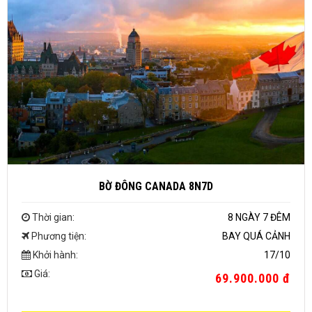
BỜ ĐÔNG CANADA 8N7D
Thời gian:
8 NGÀY 7 ĐÊM
Phương tiện:
BAY QUÁ CẢNH
Khởi hành:
17/10
Giá:
69.900.000 đ