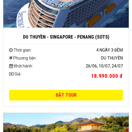
DU THUYỀN - SINGAPORE - PENANG (SOTS)
Thời gian:
4 NGÀY 3 ĐÊM
Phương tiện:
DU THUYỀN
Khởi hành:
26/06, 10/07, 24/07
Giá:
18.990.000 đ
ĐẶT TOUR