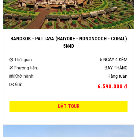
BANGKOK - PATTAYA (BAIYOKE - NONGNOOCH - CORAL)
5N4D
Thời gian:
5 NGÀY 4 ĐÊM
Phương tiện:
BAY THẲNG
Khởi hành:
Hàng tuần
Giá:
6.590.000 đ
ĐẶT TOUR