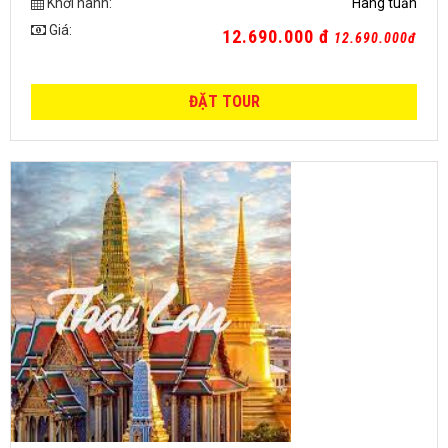
Khởi hành:
Hàng tuần
Giá:
12.690.000 đ
12.690.000đ
ĐẶT TOUR