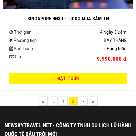
SINGAPORE 4N3D - TỰ DO MUA SẮM TN
Thời gian:
4 Ngày 3 Đêm
Phương tiện:
BAY THẲNG
Khởi hành:
Hàng tuần
Giá:
9.990.000 đ
ĐẶT TOUR
«
‹
1
2
›
»
NEWSKYTRAVEL.NET - CÔNG TY TNHH DU LỊCH LỮ HÀNH
QUỐC TẾ BẦU TRỜI MỚI