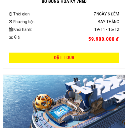
BỜ ĐÔNG HOA KỲ 7N6D
Thời gian:
7 NGÀY 6 ĐÊM
Phương tiện:
BAY THẲNG
Khởi hành:
19/11 - 15/12
Giá:
59.900.000 đ
ĐẶT TOUR