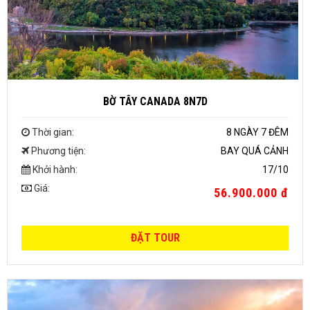
BỜ TÂY CANADA 8N7D
Thời gian:
8 NGÀY 7 ĐÊM
Phương tiện:
BAY QUÁ CẢNH
Khởi hành:
17/10
Giá:
56.900.000 đ
ĐẶT TOUR