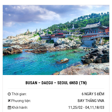
BUSAN – DAEGU – SEOUL 6N5D (TN)
Thời gian:
6 NGÀY 5 ĐÊM
Phương tiện:
BAY THẲNG VNA
Khởi hành:
11,25/02 - 04,11,18/03